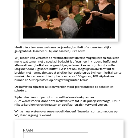
Heeft u iets te vieren zoals een verjaardag, bruiloft of andere feestelijke
gelegenheid? Dan bent u bij ons aan het juiste adres.
Wij bieden een verrassende feestlocatie met diverse mogelijkheden zoals een
menu wat samen met u speciaal bedacht is of een heerlijk lopend buffet met
allemaal heerlijke Italiaanse gerechtjes, iedereen kan zelf zijn bordje vullen
langs het door u gekozen buffet. Evt is het ook mogelijk om uw feest uit te
breiden met live muziek, zodat u lekker kan genieten op b.v. heerlijke Italiaanse
muziek. Het restaurant biedt plaats aan voor 150 gasten, 100 zitplaatsen
binnen en 50 zitplaatsen op ons gezellig buiten terras.
De buffetten zijn zeer luxe en worden mooi gepresenteerd op schalen en
schotels.
Tijdens het feest of partij kunt u zelf helemaal ontspannen.
Alles wordt voor u, door onze medewerkers tot in de puntjes verzorgd, u zult
niks te kort komen en de gasten en uzelf zullen zich verwend voelen.
Wilt u meer weten over onze mogelijkheden? Neem dan contact met ons op.
Wij staan u graag te woord.
NAAM