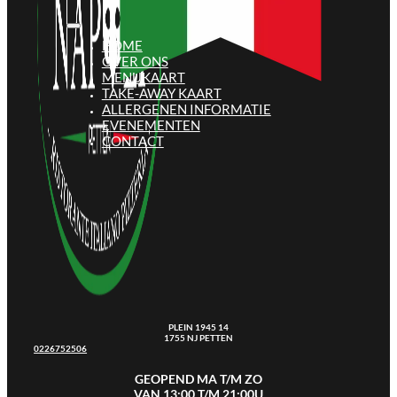
HOME
OVER ONS
MENUKAART
TAKE-AWAY KAART
ALLERGENEN INFORMATIE
EVENEMENTEN
CONTACT
PLEIN 1945 14
1755 NJ PETTEN
0226752506
GEOPEND MA T/M ZO
VAN 13:00 T/M 21:00U