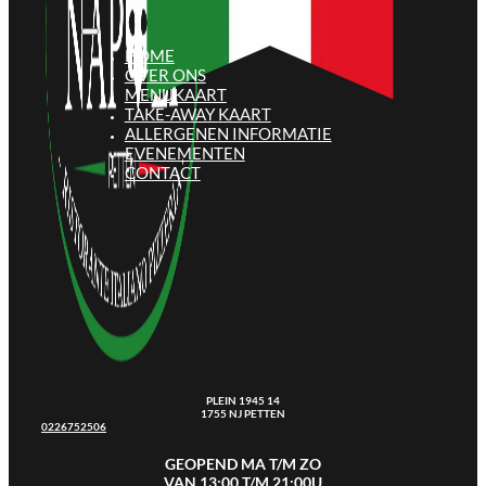
HOME
OVER ONS
MENUKAART
TAKE-AWAY KAART
ALLERGENEN INFORMATIE
EVENEMENTEN
CONTACT
PLEIN 1945 14
1755 NJ PETTEN
0226752506
GEOPEND MA T/M ZO
VAN 13:00 T/M 21:00U