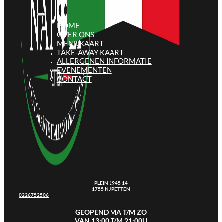
HOME
OVER ONS
MENUKAART
TAKE-AWAY KAART
ALLERGENEN INFORMATIE
EVENEMENTEN
CONTACT
PLEIN 1945 14
1755 NJ PETTEN
0226752506
GEOPEND MA T/M ZO
VAN 13:00 T/M 21:00U